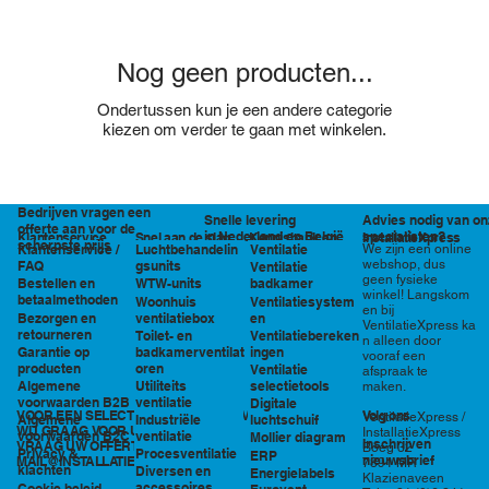
Nog geen producten...
Ondertussen kun je een andere categorie
kiezen om verder te gaan met winkelen.
Bedrijven vragen een
Snelle levering
Advies nodig van on
offerte aan voor de
in Nederland en België
specialisten?
Klantenservice
Snel aan de slag
Kennisbank en
InstallatieXpress
scherpste prijs
Luchtbehandelin
Ventilatie
We zijn een online
Klantenservice /
tools
webshop, dus
gsunits
FAQ
Ventilatie
geen fysieke
WTW-units
badkamer
Bestellen en
winkel! Langskom
betaalmethoden
Woonhuis
Ventilatiesystem
en bij
ventilatiebox
en
Bezorgen en
VentilatieXpress ka
retourneren
Toilet- en
Ventilatiebereken
n alleen door
badkamerventilat
ingen
Garantie op
vooraf een
oren
producten
Ventilatie
afspraak te
Utiliteits
selectietools
Algemene
maken.
ventilatie
voorwaarden B2B
Digitale
VOOR EEN SELECTIE EN PRIJSOPGAVE STAAN
Volg ons
VentilatieXpress /
Industriële
luchtschuif
Algemene
WIJ GRAAG VOOR U KLAAR!
InstallatieXpress
ventilatie
voorwaarden B2C
Mollier diagram
Inschrijven
VRAAG UW OFFERTE AAN VIA
Boeg 32
Procesventilatie
Privacy &
ERP
nieuwsbrief
MAIL@INSTALLATIEXPRESS.NL
7891 MR
klachten
Diversen en
Energielabels
Klazienaveen
accessoires
Cookie beleid