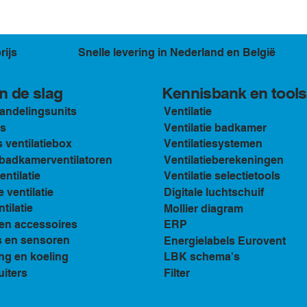
rijs
Snelle levering in Nederland en België
Kennisbank en tools
n de slag
andelingsunits
Ventilatie
s
Ventilatie badkamer
ventilatiebox
Ventilatiesystemen
n badkamerventilatoren
Ventilatieberekeningen
ventilatie
Ventilatie selectietools
e ventilatie
Digitale luchtschuif
tilatie
Mollier diagram
en accessoires
ERP
s en sensoren
Energielabels Eurovent
ng en koeling
LBK schema's
uiters
Filter