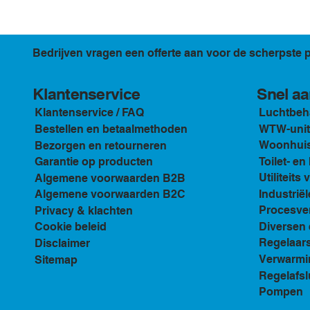
Bedrijven vragen een offerte aan voor de scherpste p
Klantenservice
Snel aa
Luchtbeh
Klantenservice / FAQ
WTW-unit
Bestellen en betaalmethoden
Woonhuis 
Bezorgen en retourneren
Toilet- e
Garantie op producten
Utiliteits 
Algemene voorwaarden B2B
Industriël
Algemene voorwaarden B2C
Procesven
Privacy & klachten
Diversen 
Cookie beleid
Regelaar
Disclaimer
Verwarmi
Sitemap
Regelafsl
Pompen