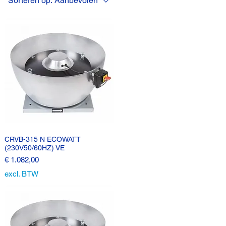
Sorteren op:
Aanbevolen
CRVB-315 N ECOWATT
(230V50/60HZ) VE
Prijs
€ 1.082,00
excl. BTW