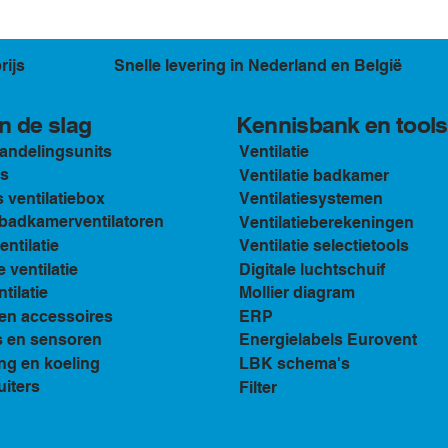
rijs
Snelle levering in Nederland en België
Kennisbank en tools
n de slag
andelingsunits
Ventilatie
s
Ventilatie badkamer
ventilatiebox
Ventilatiesystemen
n badkamerventilatoren
Ventilatieberekeningen
ventilatie
Ventilatie selectietools
e ventilatie
Digitale luchtschuif
tilatie
Mollier diagram
en accessoires
ERP
s en sensoren
Energielabels Eurovent
ng en koeling
LBK schema's
uiters
Filter