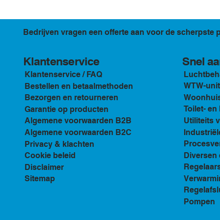
Bedrijven vragen een offerte aan voor de scherpste p
Klantenservice
Snel aa
Luchtbeh
Klantenservice / FAQ
WTW-unit
Bestellen en betaalmethoden
Woonhuis 
Bezorgen en retourneren
Toilet- e
Garantie op producten
Utiliteits 
Algemene voorwaarden B2B
Industriël
Algemene voorwaarden B2C
Procesven
Privacy & klachten
Diversen 
Cookie beleid
Regelaar
Disclaimer
Verwarmi
Sitemap
Regelafsl
Pompen