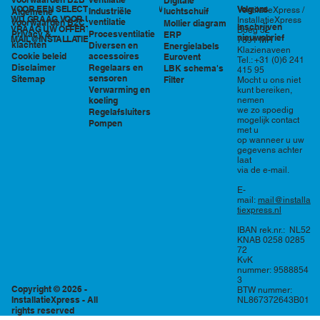
Digitale
VOOR EEN SELECTIE EN PRIJSOPGAVE STAAN
Volg ons
VentilatieXpress /
Industriële
luchtschuif
Algemene
WIJ GRAAG VOOR U KLAAR!
InstallatieXpress
ventilatie
voorwaarden B2C
Mollier diagram
Inschrijven
VRAAG UW OFFERTE AAN VIA
Boeg 32
Procesventilatie
Privacy &
ERP
nieuwsbrief
MAIL@INSTALLATIEXPRESS.NL
7891 MR
klachten
Diversen en
Energielabels
Klazienaveen
accessoires
Cookie beleid
Eurovent
Tel.: +31 (0)6 241
Regelaars en
Disclaimer
LBK schema's
415 95
sensoren
Sitemap
Filter
Mocht u ons niet
Verwarming en
kunt bereiken,
nemen
koeling
we zo spoedig
Regelafsluiters
mogelijk contact
Pompen
met u
op wanneer u uw
gegevens achter
laat
via de e-mail.
E-
mail:
mail@installa
tiexpress.nl
IBAN rek.nr.: NL52
KNAB 0258 0285
72
KvK
nummer: 9588854
3
Copyright © 2026 -
BTW nummer:
InstallatieXpress - All
NL867372643B01
rights reserved