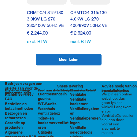
CRMTC/4 315/130
CRMTC/4 315/130
3.0KW LG 270
4.0KW LG 270
230/400V 50HZ VE
400/690V 50HZ VE
Prijs
Prijs
€ 2.244,00
€ 2.624,00
excl. BTW
excl. BTW
Meer laden
Bedrijven vragen een
Snelle levering
Advies nodig van on
offerte aan voor de
in Nederland en België
specialisten?
Klantenservice
Snel aan de slag
Kennisbank en
InstallatieXpress
scherpste prijs
Luchtbehandelin
Ventilatie
We zijn een online
Klantenservice /
tools
webshop, dus
gsunits
FAQ
Ventilatie
geen fysieke
WTW-units
badkamer
Bestellen en
winkel! Langskom
betaalmethoden
Woonhuis
Ventilatiesystem
en bij
ventilatiebox
en
Bezorgen en
VentilatieXpress ka
retourneren
Toilet- en
Ventilatiebereken
n alleen door
badkamerventilat
ingen
Garantie op
vooraf een
oren
producten
Ventilatie
afspraak te
Utiliteits
selectietools
Algemene
maken.
ventilatie
voorwaarden B2B