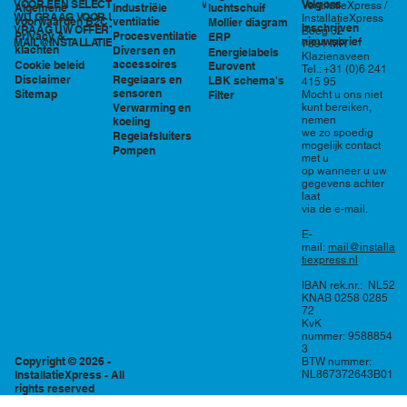
VOOR EEN SELECTIE EN PRIJSOPGAVE STAAN
Volg ons
VentilatieXpress /
Industriële
luchtschuif
Algemene
WIJ GRAAG VOOR U KLAAR!
InstallatieXpress
ventilatie
voorwaarden B2C
Mollier diagram
Inschrijven
VRAAG UW OFFERTE AAN VIA
Boeg 32
Procesventilatie
Privacy &
ERP
nieuwsbrief
MAIL@INSTALLATIEXPRESS.NL
7891 MR
klachten
Diversen en
Energielabels
Klazienaveen
accessoires
Cookie beleid
Eurovent
Tel.: +31 (0)6 241
Regelaars en
Disclaimer
LBK schema's
415 95
sensoren
Sitemap
Filter
Mocht u ons niet
Verwarming en
kunt bereiken,
nemen
koeling
we zo spoedig
Regelafsluiters
mogelijk contact
Pompen
met u
op wanneer u uw
gegevens achter
laat
via de e-mail.
E-
mail:
mail@installa
tiexpress.nl
IBAN rek.nr.: NL52
KNAB 0258 0285
72
KvK
nummer: 9588854
3
Copyright © 2026 -
BTW nummer:
InstallatieXpress - All
NL867372643B01
rights reserved