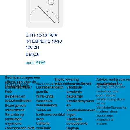
CHTI-10/10 TAPA
INTEMPERIE 10/10
400 2H
Prijs
€ 59,00
excl. BTW
Bedrijven vragen een
Snelle levering
Advies nodig van on
offerte aan voor de
in Nederland en België
specialisten?
Klantenservice
Snel aan de slag
Kennisbank en
InstallatieXpress
scherpste prijs
Luchtbehandelin
Ventilatie
We zijn een online
Klantenservice /
tools
webshop, dus
gsunits
FAQ
Ventilatie
geen fysieke
WTW-units
badkamer
Bestellen en
winkel! Langskom
betaalmethoden
Woonhuis
Ventilatiesystem
en bij
ventilatiebox
en
Bezorgen en
VentilatieXpress ka
retourneren
Toilet- en
Ventilatiebereken
n alleen door
badkamerventilat
ingen
Garantie op
vooraf een
oren
producten
Ventilatie
afspraak te
Utiliteits
selectietools
Algemene
maken.
ventilatie
voorwaarden B2B
Digitale