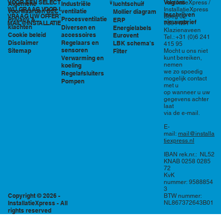
VOOR EEN SELECTIE EN PRIJSOPGAVE STAAN
Volg ons
VentilatieXpress /
Industriële
luchtschuif
Algemene
WIJ GRAAG VOOR U KLAAR!
InstallatieXpress
ventilatie
voorwaarden B2C
Mollier diagram
Inschrijven
VRAAG UW OFFERTE AAN VIA
Boeg 32
Procesventilatie
Privacy &
ERP
nieuwsbrief
MAIL@INSTALLATIEXPRESS.NL
7891 MR
klachten
Diversen en
Energielabels
Klazienaveen
accessoires
Cookie beleid
Eurovent
Tel.: +31 (0)6 241
Regelaars en
Disclaimer
LBK schema's
415 95
sensoren
Sitemap
Filter
Mocht u ons niet
Verwarming en
kunt bereiken,
nemen
koeling
we zo spoedig
Regelafsluiters
mogelijk contact
Pompen
met u
op wanneer u uw
gegevens achter
laat
via de e-mail.
E-
mail:
mail@installa
tiexpress.nl
IBAN rek.nr.: NL52
KNAB 0258 0285
72
KvK
nummer: 9588854
3
Copyright © 2026 -
BTW nummer:
InstallatieXpress - All
NL867372643B01
rights reserved