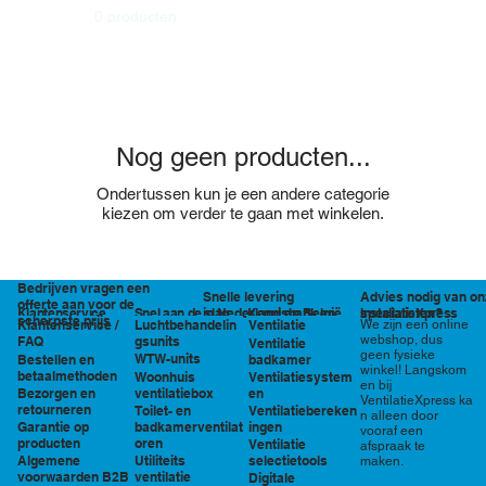
0 producten
Nog geen producten...
Ondertussen kun je een andere categorie
kiezen om verder te gaan met winkelen.
Bedrijven vragen een
Snelle levering
Advies nodig van on
offerte aan voor de
in Nederland en België
specialisten?
Klantenservice
Snel aan de slag
Kennisbank en
InstallatieXpress
scherpste prijs
Luchtbehandelin
Ventilatie
We zijn een online
Klantenservice /
tools
webshop, dus
gsunits
FAQ
Ventilatie
geen fysieke
WTW-units
badkamer
Bestellen en
winkel! Langskom
betaalmethoden
Woonhuis
Ventilatiesystem
en bij
ventilatiebox
en
Bezorgen en
VentilatieXpress ka
retourneren
Toilet- en
Ventilatiebereken
n alleen door
badkamerventilat
ingen
Garantie op
vooraf een
oren
producten
Ventilatie
afspraak te
Utiliteits
selectietools
Algemene
maken.
ventilatie
voorwaarden B2B
Digitale