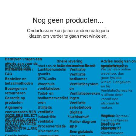
Nog geen producten...
Ondertussen kun je een andere categorie
kiezen om verder te gaan met winkelen.
Bedrijven vragen een
Snelle levering
Advies nodig van on
offerte aan voor de
in Nederland en België
specialisten?
Klantenservice
Snel aan de slag
Kennisbank en
InstallatieXpress
scherpste prijs
Luchtbehandelin
Ventilatie
We zijn een online
Klantenservice /
tools
webshop, dus
gsunits
FAQ
Ventilatie
geen fysieke
WTW-units
badkamer
Bestellen en
winkel! Langskom
betaalmethoden
Woonhuis
Ventilatiesystem
en bij
ventilatiebox
en
Bezorgen en
VentilatieXpress ka
retourneren
Toilet- en
Ventilatiebereken
n alleen door
badkamerventilat
ingen
Garantie op
vooraf een
oren
producten
Ventilatie
afspraak te
Utiliteits
selectietools
Algemene
maken.
ventilatie
voorwaarden B2B
Digitale
VOOR EEN SELECTIE EN PRIJSOPGAVE STAAN
Volg ons
VentilatieXpress /
Industriële
luchtschuif
Algemene
WIJ GRAAG VOOR U KLAAR!
InstallatieXpress
ventilatie
voorwaarden B2C
Mollier diagram
Inschrijven
VRAAG UW OFFERTE AAN VIA
Boeg 32
Procesventilatie
Privacy &
ERP
nieuwsbrief
MAIL@INSTALLATIEXPRESS.NL
7891 MR
klachten
Diversen en
Energielabels
Klazienaveen
accessoires
Cookie beleid