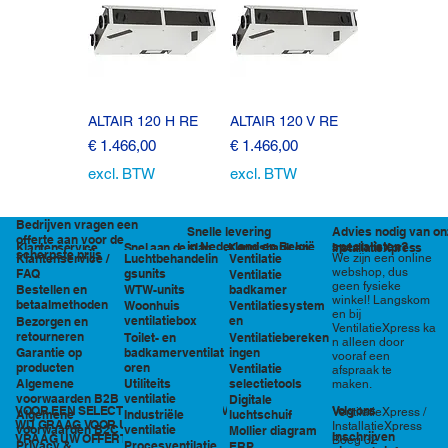
ALTAIR 120 H RE
ALTAIR 120 V RE
Prijs
Prijs
€ 1.466,00
€ 1.466,00
excl. BTW
excl. BTW
Bedrijven vragen een
Snelle levering
Advies nodig van on
offerte aan voor de
in Nederland en België
specialisten?
Klantenservice
Snel aan de slag
Kennisbank en
InstallatieXpress
scherpste prijs
Luchtbehandelin
Ventilatie
We zijn een online
Klantenservice /
tools
webshop, dus
gsunits
FAQ
Ventilatie
geen fysieke
WTW-units
badkamer
Bestellen en
winkel! Langskom
betaalmethoden
Woonhuis
Ventilatiesystem
en bij
ventilatiebox
en
Bezorgen en
VentilatieXpress ka
retourneren
Toilet- en
Ventilatiebereken
n alleen door
badkamerventilat
ingen
Garantie op
vooraf een
oren
producten
Ventilatie
afspraak te
Utiliteits
selectietools
Algemene
maken.
ventilatie
voorwaarden B2B
Digitale
VOOR EEN SELECTIE EN PRIJSOPGAVE STAAN
Volg ons
VentilatieXpress /
Industriële
luchtschuif
Algemene
WIJ GRAAG VOOR U KLAAR!
InstallatieXpress
ventilatie
voorwaarden B2C
Mollier diagram
Inschrijven
VRAAG UW OFFERTE AAN VIA
Boeg 32
Procesventilatie
Privacy &
ERP