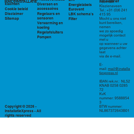
nieuwsbrief
MAIL@INSTALLATIEXPRESS.NL
7891 MR
klachten
Diversen en
Energielabels
Klazienaveen
accessoires
Cookie beleid
Eurovent
Tel.: +31 (0)6 241
Regelaars en
Disclaimer
LBK schema's
415 95
sensoren
Sitemap
Filter
Mocht u ons niet
Verwarming en
kunt bereiken,
nemen
koeling
we zo spoedig
Regelafsluiters
mogelijk contact
Pompen
met u
op wanneer u uw
gegevens achter
laat
via de e-mail.
E-
mail:
mail@installa
tiexpress.nl
IBAN rek.nr.: NL52
KNAB 0258 0285
72
KvK
nummer: 9588854
3
Copyright © 2026 -
BTW nummer:
InstallatieXpress - All
NL867372643B01
rights reserved