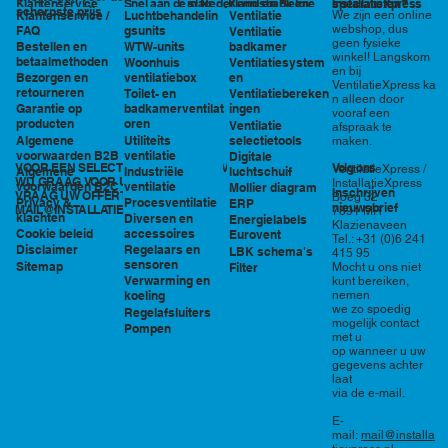
in Nederland en België
specialisten?
Klantenservice
Snel aan de slag
Kennisbank en
InstallatieXpress
scherpste prijs
Luchtbehandelin
Ventilatie
We zijn een online
Klantenservice /
tools
webshop, dus
gsunits
FAQ
Ventilatie
geen fysieke
WTW-units
badkamer
Bestellen en
winkel! Langskom
betaalmethoden
Woonhuis
Ventilatiesystem
en bij
ventilatiebox
en
Bezorgen en
VentilatieXpress ka
retourneren
Toilet- en
Ventilatiebereken
n alleen door
badkamerventilat
ingen
Garantie op
vooraf een
oren
producten
Ventilatie
afspraak te
Utiliteits
selectietools
Algemene
maken.
ventilatie
voorwaarden B2B
Digitale
VOOR EEN SELECTIE EN PRIJSOPGAVE STAAN
Volg ons
VentilatieXpress /
Industriële
luchtschuif
Algemene
WIJ GRAAG VOOR U KLAAR!
InstallatieXpress
ventilatie
voorwaarden B2C
Mollier diagram
Inschrijven
VRAAG UW OFFERTE AAN VIA
Boeg 32
Procesventilatie
Privacy &
ERP
nieuwsbrief
MAIL@INSTALLATIEXPRESS.NL
7891 MR
klachten
Diversen en
Energielabels
Klazienaveen
accessoires
Cookie beleid
Eurovent
Tel.: +31 (0)6 241
Regelaars en
Disclaimer
LBK schema's
415 95
sensoren
Sitemap
Filter
Mocht u ons niet
Verwarming en
kunt bereiken,
nemen
koeling
we zo spoedig
Regelafsluiters
mogelijk contact
Pompen
met u
op wanneer u uw
gegevens achter
laat
via de e-mail.
E-
mail:
mail@installa