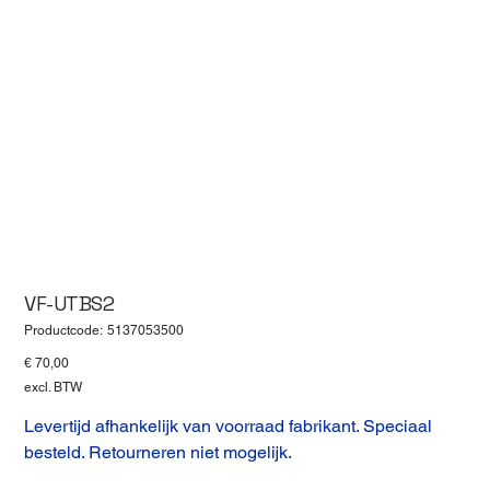
VF-UTBS2
Productcode
Productcode:
5137053500
5137053500
Prijs
€ 70,00
excl. BTW
Levertijd afhankelijk van voorraad fabrikant. Speciaal
besteld. Retourneren niet mogelijk.