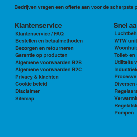
Bedrijven vragen een offerte aan voor de scherpste p
Klantenservice
Snel aa
Luchtbeh
Klantenservice / FAQ
WTW-unit
Bestellen en betaalmethoden
Woonhuis 
Bezorgen en retourneren
Toilet- e
Garantie op producten
Utiliteits 
Algemene voorwaarden B2B
Industriël
Algemene voorwaarden B2C
Procesven
Privacy & klachten
Diversen 
Cookie beleid
Regelaar
Disclaimer
Verwarmi
Sitemap
Regelafsl
Pompen