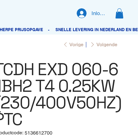
Inloggen
Vorige
Volgende
TCDH EXD 060-6
IIBH2 T4 0.25KW
(230/400V50HZ)
PTC
oductcode:
Productcode
5136612700
5136612700