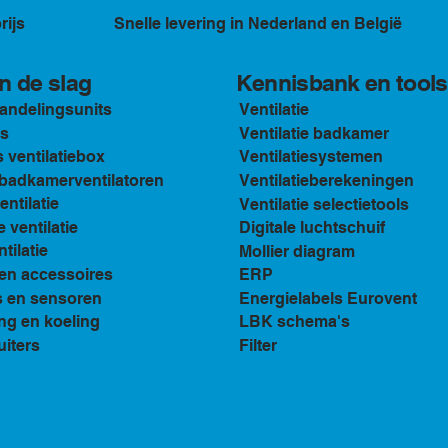
rijs
Snelle levering in Nederland en België
Kennisbank en tools
n de slag
andelingsunits
Ventilatie
s
Ventilatie badkamer
ventilatiebox
Ventilatiesystemen
n badkamerventilatoren
Ventilatieberekeningen
ventilatie
Ventilatie selectietools
e ventilatie
Digitale luchtschuif
tilatie
Mollier diagram
en accessoires
ERP
s en sensoren
Energielabels Eurovent
ng en koeling
LBK schema's
uiters
Filter