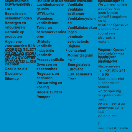
in Nederland en België
specialisten?
Klantenservice
Snel aan de slag
Kennisbank en
InstallatieXpress
scherpste prijs
Luchtbehandelin
Ventilatie
We zijn een online
Klantenservice /
tools
webshop, dus
gsunits
FAQ
Ventilatie
geen fysieke
WTW-units
badkamer
Bestellen en
winkel! Langskom
betaalmethoden
Woonhuis
Ventilatiesystem
en bij
ventilatiebox
en
Bezorgen en
VentilatieXpress ka
retourneren
Toilet- en
Ventilatiebereken
n alleen door
badkamerventilat
ingen
Garantie op
vooraf een
oren
producten
Ventilatie
afspraak te
Utiliteits
selectietools
Algemene
maken.
ventilatie
voorwaarden B2B
Digitale
VOOR EEN SELECTIE EN PRIJSOPGAVE STAAN
Volg ons
VentilatieXpress /
Industriële
luchtschuif
Algemene
WIJ GRAAG VOOR U KLAAR!
InstallatieXpress
ventilatie
voorwaarden B2C
Mollier diagram
Inschrijven
VRAAG UW OFFERTE AAN VIA
Boeg 32
Procesventilatie
Privacy &
ERP
nieuwsbrief
MAIL@INSTALLATIEXPRESS.NL
7891 MR
klachten
Diversen en
Energielabels
Klazienaveen
accessoires
Cookie beleid
Eurovent
Tel.: +31 (0)6 241
Regelaars en
Disclaimer
LBK schema's
415 95
sensoren
Sitemap
Filter
Mocht u ons niet
Verwarming en
kunt bereiken,
nemen
koeling
we zo spoedig
Regelafsluiters
mogelijk contact
Pompen
met u
op wanneer u uw
gegevens achter
laat
via de e-mail.
E-
mail:
mail@installa