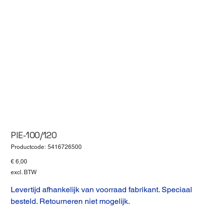
PIE-100/120
Productcode
Productcode:
5416726500
5416726500
Prijs
€ 6,00
excl. BTW
Levertijd afhankelijk van voorraad fabrikant. Speciaal
besteld. Retourneren niet mogelijk.