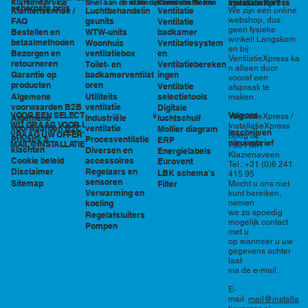
in Nederland en België
specialisten?
Klantenservice
Snel aan de slag
Kennisbank en
InstallatieXpress
scherpste prijs
Luchtbehandelin
Ventilatie
We zijn een online
Klantenservice /
tools
webshop, dus
gsunits
FAQ
Ventilatie
geen fysieke
WTW-units
badkamer
Bestellen en
winkel! Langskom
betaalmethoden
Woonhuis
Ventilatiesystem
en bij
ventilatiebox
en
Bezorgen en
VentilatieXpress ka
retourneren
Toilet- en
Ventilatiebereken
n alleen door
badkamerventilat
ingen
Garantie op
vooraf een
oren
producten
Ventilatie
afspraak te
Utiliteits
selectietools
Algemene
maken.
ventilatie
voorwaarden B2B
Digitale
VOOR EEN SELECTIE EN PRIJSOPGAVE STAAN
Volg ons
VentilatieXpress /
Industriële
luchtschuif
Algemene
WIJ GRAAG VOOR U KLAAR!
InstallatieXpress
ventilatie
voorwaarden B2C
Mollier diagram
Inschrijven
VRAAG UW OFFERTE AAN VIA
Boeg 32
Procesventilatie
Privacy &
ERP
nieuwsbrief
MAIL@INSTALLATIEXPRESS.NL
7891 MR
klachten
Diversen en
Energielabels
Klazienaveen
accessoires
Cookie beleid
Eurovent
Tel.: +31 (0)6 241
Regelaars en
Disclaimer
LBK schema's
415 95
sensoren
Sitemap
Filter
Mocht u ons niet
Verwarming en
kunt bereiken,
nemen
koeling
we zo spoedig
Regelafsluiters
mogelijk contact
Pompen
met u
op wanneer u uw
gegevens achter
laat
via de e-mail.
E-
mail:
mail@installa