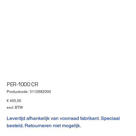
PER-1000 CR
Productcode
Productcode:
5112682000
5112682000
Prijs
€ 405,00
excl. BTW
Levertijd afhankelijk van voorraad fabrikant. Speciaal
besteld. Retourneren niet mogelijk.