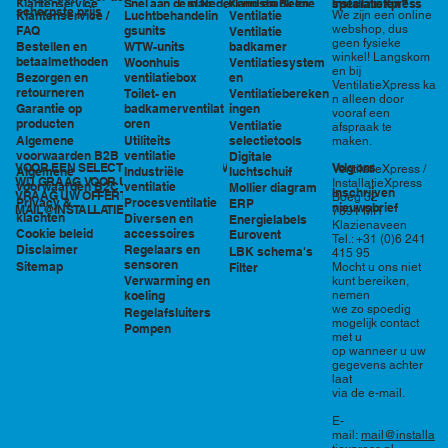
in Nederland en België
specialisten?
Klantenservice
Snel aan de slag
Kennisbank en
InstallatieXpress
scherpste prijs
Luchtbehandelin
Ventilatie
We zijn een online
Klantenservice /
tools
webshop, dus
gsunits
FAQ
Ventilatie
geen fysieke
WTW-units
badkamer
Bestellen en
winkel! Langskom
betaalmethoden
Woonhuis
Ventilatiesystem
en bij
ventilatiebox
en
Bezorgen en
VentilatieXpress ka
retourneren
Toilet- en
Ventilatiebereken
n alleen door
badkamerventilat
ingen
Garantie op
vooraf een
oren
producten
Ventilatie
afspraak te
Utiliteits
selectietools
Algemene
maken.
ventilatie
voorwaarden B2B
Digitale
VOOR EEN SELECTIE EN PRIJSOPGAVE STAAN
Volg ons
VentilatieXpress /
Industriële
luchtschuif
Algemene
WIJ GRAAG VOOR U KLAAR!
InstallatieXpress
ventilatie
voorwaarden B2C
Mollier diagram
Inschrijven
VRAAG UW OFFERTE AAN VIA
Boeg 32
Procesventilatie
Privacy &
ERP
nieuwsbrief
MAIL@INSTALLATIEXPRESS.NL
7891 MR
klachten
Diversen en
Energielabels
Klazienaveen
accessoires
Cookie beleid
Eurovent
Tel.: +31 (0)6 241
Regelaars en
Disclaimer
LBK schema's
415 95
sensoren
Sitemap
Filter
Mocht u ons niet
Verwarming en
kunt bereiken,
nemen
koeling
we zo spoedig
Regelafsluiters
mogelijk contact
Pompen
met u
op wanneer u uw
gegevens achter
laat
via de e-mail.
E-
mail:
mail@installa