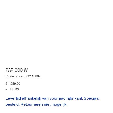
PAR 800 W
Productcode
Productcode:
8021100323
8021100323
Prijs
€ 1.059,00
excl. BTW
Levertijd afhankelijk van voorraad fabrikant. Speciaal
besteld. Retourneren niet mogelijk.