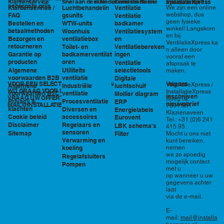
in Nederland en België
specialisten?
Klantenservice
Snel aan de slag
Kennisbank en
InstallatieXpress
scherpste prijs
Luchtbehandelin
Ventilatie
We zijn een online
Klantenservice /
tools
webshop, dus
gsunits
FAQ
Ventilatie
geen fysieke
WTW-units
badkamer
Bestellen en
winkel! Langskom
betaalmethoden
Woonhuis
Ventilatiesystem
en bij
ventilatiebox
en
Bezorgen en
VentilatieXpress ka
retourneren
Toilet- en
Ventilatiebereken
n alleen door
badkamerventilat
ingen
Garantie op
vooraf een
oren
producten
Ventilatie
afspraak te
Utiliteits
selectietools
Algemene
maken.
ventilatie
voorwaarden B2B
Digitale
VOOR EEN SELECTIE EN PRIJSOPGAVE STAAN
Volg ons
VentilatieXpress /
Industriële
luchtschuif
Algemene
WIJ GRAAG VOOR U KLAAR!
InstallatieXpress
ventilatie
voorwaarden B2C
Mollier diagram
Inschrijven
VRAAG UW OFFERTE AAN VIA
Boeg 32
Procesventilatie
Privacy &
ERP
nieuwsbrief
MAIL@INSTALLATIEXPRESS.NL
7891 MR
klachten
Diversen en
Energielabels
Klazienaveen
accessoires
Cookie beleid
Eurovent
Tel.: +31 (0)6 241
Regelaars en
Disclaimer
LBK schema's
415 95
sensoren
Sitemap
Filter
Mocht u ons niet
Verwarming en
kunt bereiken,
nemen
koeling
we zo spoedig
Regelafsluiters
mogelijk contact
Pompen
met u
op wanneer u uw
gegevens achter
laat
via de e-mail.
E-
mail:
mail@installa