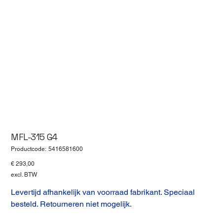
MFL-315 G4
Productcode
Productcode:
5416581600
5416581600
Prijs
€ 293,00
excl. BTW
Levertijd afhankelijk van voorraad fabrikant. Speciaal
besteld. Retourneren niet mogelijk.