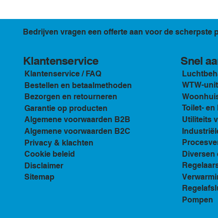
Bedrijven vragen een offerte aan voor de scherpste p
Klantenservice
Snel aa
Luchtbeh
Klantenservice / FAQ
WTW-unit
Bestellen en betaalmethoden
Woonhuis 
Bezorgen en retourneren
Toilet- e
Garantie op producten
Utiliteits 
Algemene voorwaarden B2B
Industriël
Algemene voorwaarden B2C
Procesven
Privacy & klachten
Diversen 
Cookie beleid
Regelaar
Disclaimer
Verwarmi
Sitemap
Regelafsl
Pompen