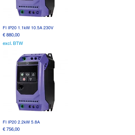
FI IP20 1.1kW 10.5A 230V
Prijs
€ 880,00
excl. BTW
FI IP20 2.2kW 5.8A
Prijs
€ 756,00