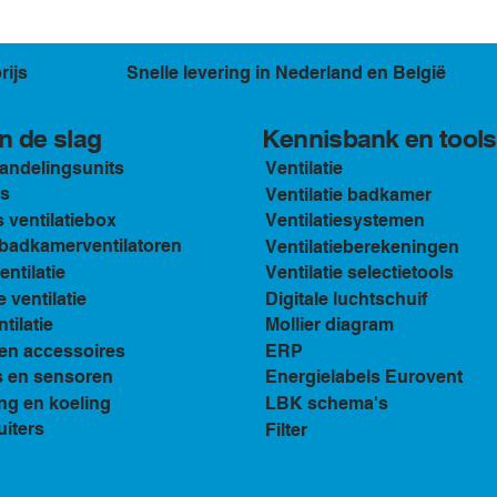
rijs
Snelle levering in Nederland en België
Kennisbank en tools
n de slag
andelingsunits
Ventilatie
s
Ventilatie badkamer
ventilatiebox
Ventilatiesystemen
n badkamerventilatoren
Ventilatieberekeningen
ventilatie
Ventilatie selectietools
e ventilatie
Digitale luchtschuif
tilatie
Mollier diagram
en accessoires
ERP
s en sensoren
Energielabels Eurovent
ng en koeling
LBK schema's
uiters
Filter